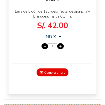
Lejía de bidón de 18L, desinfecta, desmancha y
blanquea, marca Clorina.
S/.
42.00
UND
X
arrow_drop_down
remove
add
Compra ahora
shopping_cart