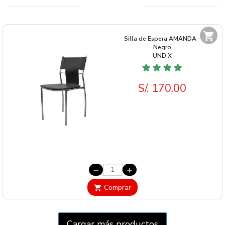
shopping_cart
Silla de Espera AMANDA -
Negro
UND
X
S/. 170.00
remove
add
Comprar
shopping_cart
Cargar más productos