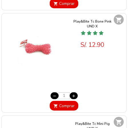
Comprar
shopping_cart
shopping_cart
Play&Bite Tc Bone Pink
UND
X
S/. 12.90
remove
add
Comprar
shopping_cart
shopping_cart
Play&Bite Tc Mini Pig