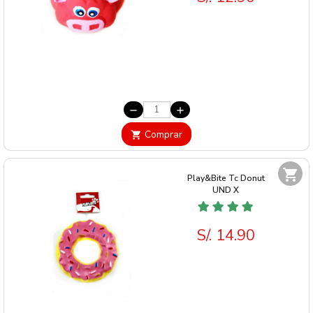
remove
add
Comprar
shopping_cart
shopping_cart
Play&Bite Tc Donut
UND
X
S/. 14.90