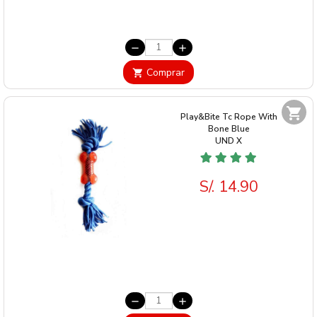
remove
add
Comprar
shopping_cart
shopping_cart
Play&Bite Tc Rope With
Bone Blue
UND
X
S/. 14.90
remove
add