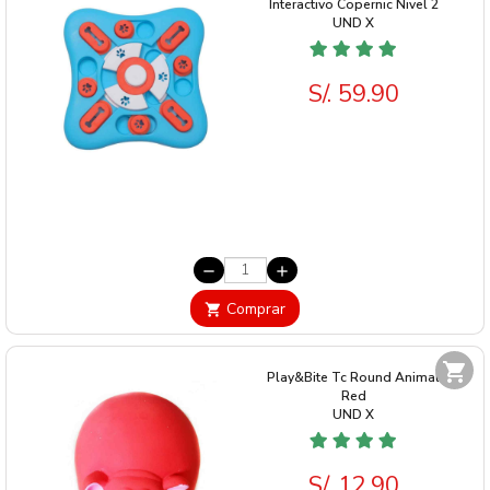
Interactivo Copernic Nivel 2
UND
X
S/. 59.90
remove
add
Comprar
shopping_cart
shopping_cart
Play&Bite Tc Round Animal
Red
UND
X
S/. 12.90