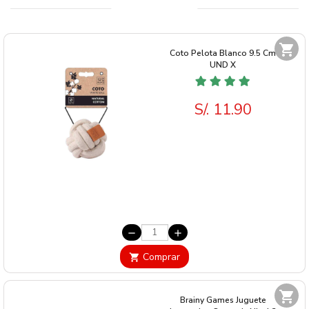
shopping_cart
Coto Pelota Blanco 9.5 Cm
UND
X
S/. 11.90
remove
add
Comprar
shopping_cart
shopping_cart
Brainy Games Juguete