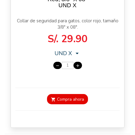
UND
X
Collar de seguridad para gatos, color rojo, tamaño
3/8" x 08".
S/.
29.90
UND
X
arrow_drop_down
remove
add
Compra ahora
shopping_cart